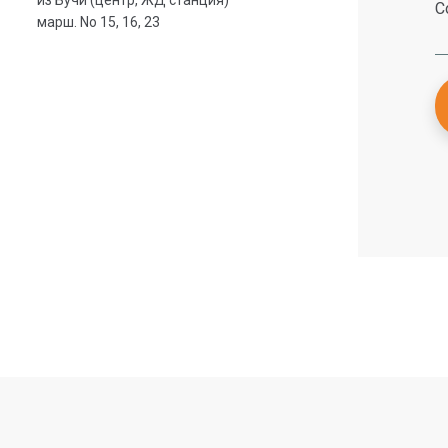
из Бучи (центр, ЖД станция)
С
марш. No 15, 16, 23